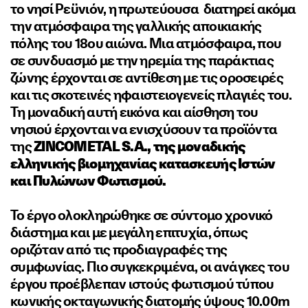
το νησί Ρεϋνιόν, η πρωτεύουσα διατηρεί ακόμα
την ατμόσφαιρα της γαλλικής αποικιακής
πόλης του 18ου αιώνα. Μια ατμόσφαιρα, που
σε συνδυασμό με την ηρεμία της παράκτιας
ζώνης έρχονται σε αντίθεση με τις οροσειρές
και τις σκοτεινές ηφαιστειογενείς πλαγιές του.
Τη μοναδική αυτή εικόνα και αίσθηση του
νησιού έρχονται να ενισχύσουν τα προϊόντα
της
ZINCOMETAL S.A., της μοναδικής
ελληνικής βιομηχανίας κατασκευής Ιστών
και Πυλώνων Φωτισμού.
Το έργο ολοκληρώθηκε σε σύντομο χρονικό
διάστημα και με μεγάλη επιτυχία, όπως
οριζόταν από τις προδιαγραφές της
συμφωνίας. Πιο συγκεκριμένα, οι ανάγκες του
έργου προέβλεπαν ιστούς φωτισμού τύπου
κωνικής οκταγωνικής διατομής ύψους 10.00m