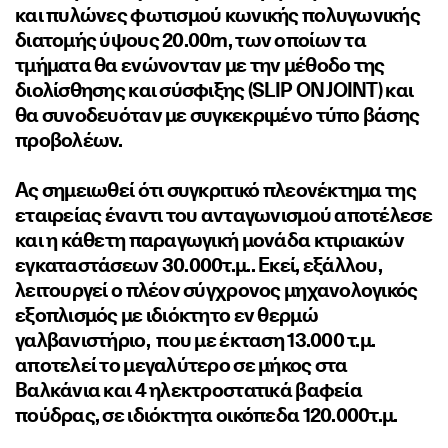
και πυλώνες φωτισμού κωνικής πολυγωνικής
διατομής ύψους 20.00m, των οποίων τα
τμήματα θα ενώνονταν με την μέθοδο της
διολίσθησης και σύσφιξης (SLIP ON JOINT) και
θα συνοδευόταν με συγκεκριμένο τύπο βάσης
προβολέων.
Ας σημειωθεί ότι συγκριτικό πλεονέκτημα της
εταιρείας έναντι του ανταγωνισμού αποτέλεσε
και η κάθετη παραγωγική μονάδα κτιριακών
εγκαταστάσεων 30.000τ.μ.. Εκεί, εξάλλου,
λειτουργεί ο πλέον σύγχρονος μηχανολογικός
εξοπλισμός με ιδιόκτητο εν θερμώ
γαλβανιστήριο, που με έκταση 13.000 τ.μ.
αποτελεί το μεγαλύτερο σε μήκος στα
Βαλκάνια και 4 ηλεκτροστατικά βαφεία
πούδρας, σε ιδιόκτητα οικόπεδα 120.000τ.μ.