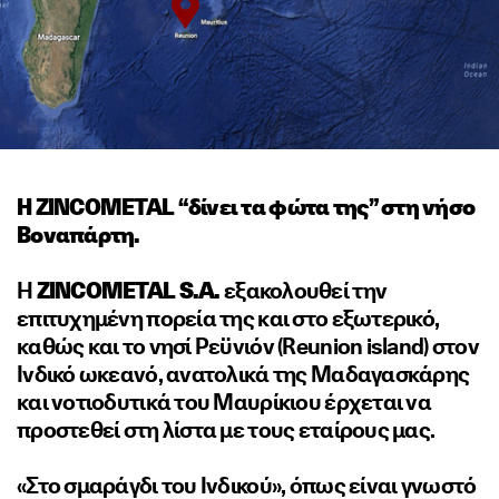
Η ZINCOMETAL “δίνει τα φώτα της” στη νήσο
Βοναπάρτη.
Η
ZINCOMETAL S.A.
εξακολουθεί την
επιτυχημένη πορεία της και στο εξωτερικό,
καθώς και το νησί Ρεϋνιόν (Reunion island) στον
Ινδικό ωκεανό, ανατολικά της Μαδαγασκάρης
και νοτιοδυτικά του Μαυρίκιου έρχεται να
προστεθεί στη λίστα με τους εταίρους μας.
«Στο σμαράγδι του Ινδικού», όπως είναι γνωστό