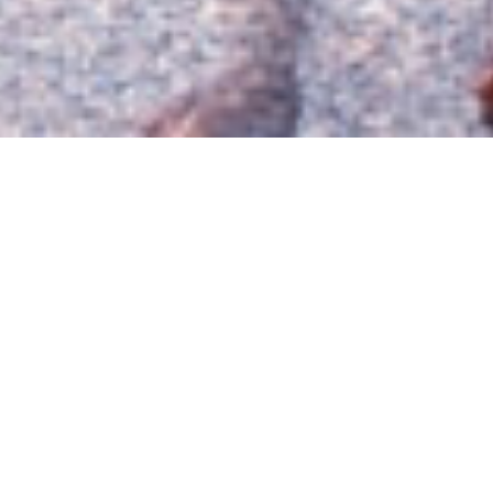
Αναζήτηση
,
Press Enter to submit your query
Τα φωτιστικά έμμεσου αστικού
φωτισμού αποτελούν ιδανική λύση
για τη δημιουργία ποιοτικού και
λειτουργικού φωτισμού σε
δημόσιους και κοινόχρηστους
χώρους. Σχεδιάζονται ώστε να
κατευθύνουν το φως έμμεσα,