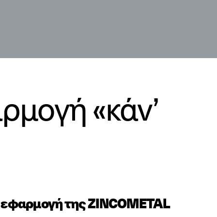
ρμογή «κάν’
e
εφαρμογή
της
ZINCOMETAL