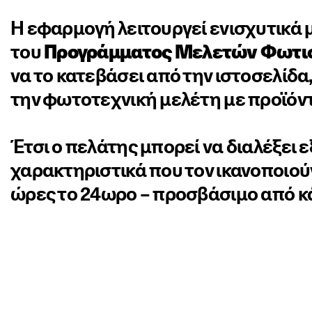
Η εφαρμογή λειτουργεί ενισχυτικά 
του
Προγράμματος Μελετών
Φωτι
να το κατεβάσει από την ιστοσελίδα
την φωτοτεχνική μελέτη με προϊόντ
Έτσι ο πελάτης μπορεί να διαλέξει 
χαρακτηριστικά που τον ικανοποιού
ώρες το 24ωρο – προσβάσιμο από κάθ