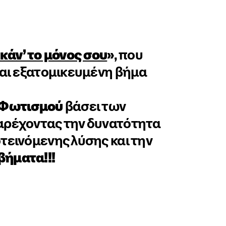
κάν’ το μόνος σου
»
, που
και εξατομικευμένη βήμα
Φωτισμού
βάσει των
παρέχοντας την δυνατότητα
τεινόμενης λύσης και την
βήματα!!!