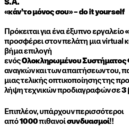
S.A.
«κάν’
το
μόνος
σου»
–
do
it
yourself
Πρόκειται για ένα έξυπνο εργαλείο
«
προσφέρει στον πελάτη μια virtual 
βήμα επιλογή
ενός
Ολοκληρωμένου
Συστήματος
αναγκών και των απαιτήσεων του, 
μιας τελικής οπτικοποίησης της προ
λήψη τεχνικών προδιαγραφών σε
3 
Επιπλέον, υπάρχουν περισσότεροι
από
1000
πιθανοί
συνδυασμοί
!!