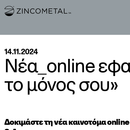
Link to homepage
14.11.2024
Νέα_online εφα
το μόνος σου»
Δοκιμάστε
τη
νέα
καινοτόμα
onlin