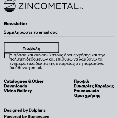
Link to homepage
Newsletter
Email
Διάβασα και συναινώ στους όρους χρήσης και την
πολιτική δεδομένων και επιθυμώ να λαμβάνω τα
ενημερωτικά δελτία της εταιρείας στη παραπάνω
διεύθυνση email.
Catalogues & Other
Προφίλ
Downloads
Ευκαιρίες Καριέρας
Video Gallery
Επικοινωνία
Όροι χρήσης
Designed by
Dolphins
Powered by
Stonewave